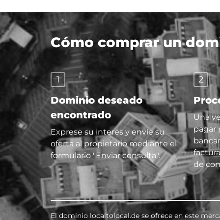
Cómo comprar un domin
1
2
Dominio deseado
Proc
encontrado
Una ve
pagar 
Exprese su interés y envíe su
bancar
oferta al propietario mediante el
factur
formulario "Enviar consulta".
de com
El dominio localtolocal.de se ofrece en este mer