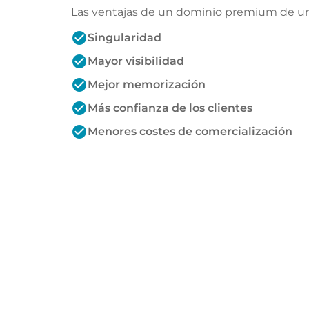
Las ventajas de un dominio premium de un 
check_circle
Singularidad
check_circle
Mayor visibilidad
check_circle
Mejor memorización
check_circle
Más confianza de los clientes
check_circle
Menores costes de comercialización