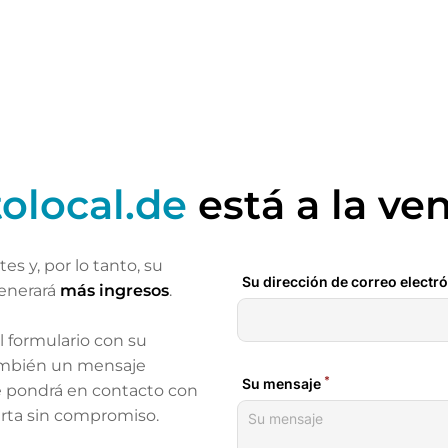
tolocal.de
está a la ve
ntes
y, por lo tanto, su
enerará
más ingresos
.
el formulario con su
ambién un mensaje
se pondrá en contacto con
erta sin compromiso.