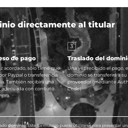
io directamente al titular
3
eso de pago
Traslado del domin
z acordado, sólo tiene que
Una vez recibido el pago, e
por Paypal o transferencia
dominio se transferirá a su
ia. También recibirá una
proveedor (mediante Aut
a adecuada con contrato
Code).
pra.
cado
dominio
. Este formulario puede utilizarse para presentar un