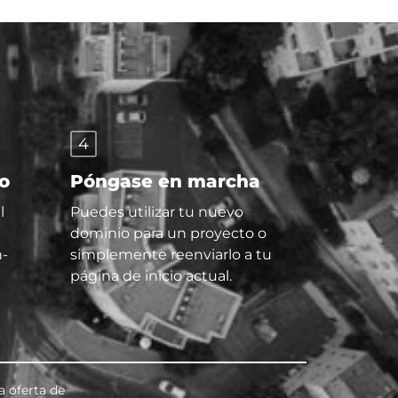
4
io
Póngase en marcha
l
Puedes utilizar tu nuevo
dominio para un proyecto o
h-
simplemente reenviarlo a tu
página de inicio actual.
a oferta de